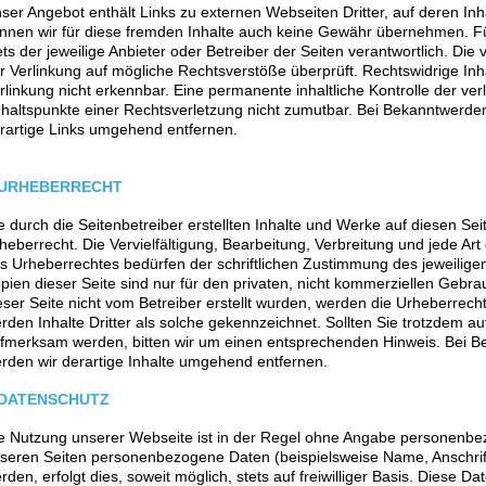
ser Angebot enthält Links zu externen Webseiten Dritter, auf deren Inh
nnen wir für diese fremden Inhalte auch keine Gewähr übernehmen. Für d
ets der jeweilige Anbieter oder Betreiber der Seiten verantwortlich. Die
r Verlinkung auf mögliche Rechtsverstöße überprüft. Rechtswidrige In
rlinkung nicht erkennbar. Eine permanente inhaltliche Kontrolle der ver
haltspunkte einer Rechtsverletzung nicht zumutbar. Bei Bekanntwerde
rartige Links umgehend entfernen.
URHEBERRECHT
e durch die Seitenbetreiber erstellten Inhalte und Werke auf diesen S
heberrecht. Die Vervielfältigung, Bearbeitung, Verbreitung und jede A
s Urheberrechtes bedürfen der schriftlichen Zustimmung des jeweiligen
pien dieser Seite sind nur für den privaten, nicht kommerziellen Gebrau
eser Seite nicht vom Betreiber erstellt wurden, werden die Urheberrech
rden Inhalte Dritter als solche gekennzeichnet. Sollten Sie trotzdem a
fmerksam werden, bitten wir um einen entsprechenden Hinweis. Bei 
rden wir derartige Inhalte umgehend entfernen.
DATENSCHUTZ
e Nutzung unserer Webseite ist in der Regel ohne Angabe personenbe
seren Seiten personenbezogene Daten (beispielsweise Name, Anschrif
rden, erfolgt dies, soweit möglich, stets auf freiwilliger Basis. Diese 