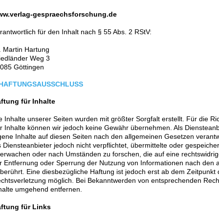
w.verlag-gespraechsforschung.de
rantwortlich für den Inhalt nach § 55 Abs. 2 RStV:
. Martin Hartung
iedländer Weg 3
085 Göttingen
HAFTUNGSAUSSCHLUSS
ftung für Inhalte
e Inhalte unserer Seiten wurden mit größter Sorgfalt erstellt. Für die Rich
r Inhalte können wir jedoch keine Gewähr übernehmen. Als Diensteanb
gene Inhalte auf diesen Seiten nach den allgemeinen Gesetzen verantw
s Diensteanbieter jedoch nicht verpflichtet, übermittelte oder gespeich
erwachen oder nach Umständen zu forschen, die auf eine rechtswidrige
r Entfernung oder Sperrung der Nutzung von Informationen nach den 
berührt. Eine diesbezügliche Haftung ist jedoch erst ab dem Zeitpunkt 
chtsverletzung möglich. Bei Bekanntwerden von entsprechenden Rech
halte umgehend entfernen.
ftung für Links