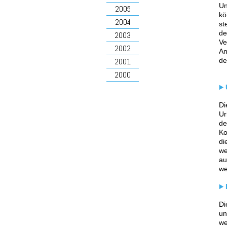
Un
2005
kö
2004
st
de
2003
Ve
2002
An
de
2001
2000
Di
Ur
de
Ko
di
we
au
we
Di
un
we